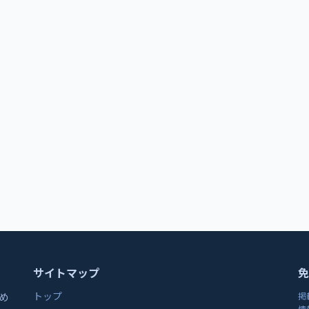
サイトマップ
免
トップ
め
掲
情